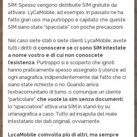
SIM. Spesso vengono distribuite SIM gratuite da
attivare. LyCaMobile, ad esempio, in passato ne ha
fatto gran uso, ma purtroppo è capitato che queste
SIM siano state “spacciate” con poche precauzioni.
Nel caso siete stati o siete clienti LycaMobile, avete
tutti i diritti di
conoscere se ci sono SIM intestate
a nome vostro e di cui non conoscete
l’esistenza
. Purtroppo si è scoperto che ignoti
hanno praticamente spesso assegnato 5 utenze ad
ogni anagrafica, indipendentemente dal fatto che ci
siano state richieste o no. Quando arriva
l’extracomunitario di turno, o comunque un cliente
“particolare”,
che vuole la sim senza documenti
,
lo “spacciatore” attiva una SIM in stand-by su
un’anagrafica a caso. Tutto ad insaputa del reale
intestatario dei dati originali, ovviamente.
LycaMobile coinvolta più di altri, ma sempre