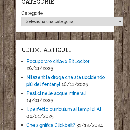
CATEGORIE
Categorie
ULTIMI ARTICOLI
Recuperare chiave BitLocker
26/11/2025
Nitazeni: la droga che sta uccidendo
più del fentanyl
16/11/2025
Pestici nelle acque minerali
14/01/2025
Il perfetto curriculum ai tempi di AI
04/01/2025
Che significa Clickbait?
31/12/2024