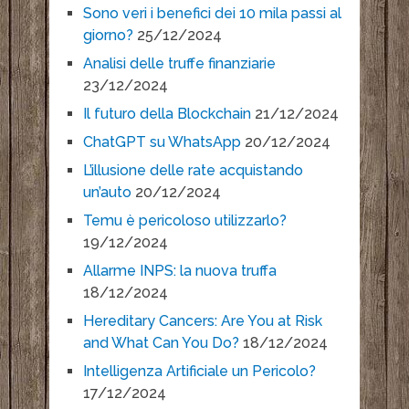
Sono veri i benefici dei 10 mila passi al
giorno?
25/12/2024
Analisi delle truffe finanziarie
23/12/2024
Il futuro della Blockchain
21/12/2024
ChatGPT su WhatsApp
20/12/2024
L’illusione delle rate acquistando
un’auto
20/12/2024
Temu è pericoloso utilizzarlo?
19/12/2024
Allarme INPS: la nuova truffa
18/12/2024
Hereditary Cancers: Are You at Risk
and What Can You Do?
18/12/2024
Intelligenza Artificiale un Pericolo?
17/12/2024