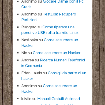
Anonimo
su
Giocare Dama con il Pc
Gratis
Anonimo
su
TestDisk Recupero
Partizioni
Ruggero
su
Come riparare una
pendrive USB rotta tramite Linux
Nastoyka
su
Come assumere un
Hacker
Nic
su
Come assumere un Hacker
Andrea
su
Ricerca Numeri Telefonici
in Germania
Eden Laurin
su
Consigli da parte di un
hacker
Anonimo
su
Come assumere un
Hacker
luisito
su
Manuali Gratuiti Autocad