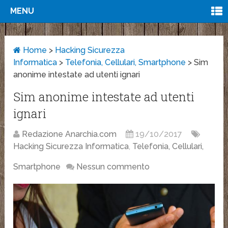
MENU
Home
>
Hacking Sicurezza
Informatica
>
Telefonia, Cellulari, Smartphone
>
Sim
anonime intestate ad utenti ignari
Sim anonime intestate ad utenti
ignari
Redazione Anarchia.com
19/10/2017
Hacking Sicurezza Informatica
,
Telefonia, Cellulari,
Smartphone
Nessun commento