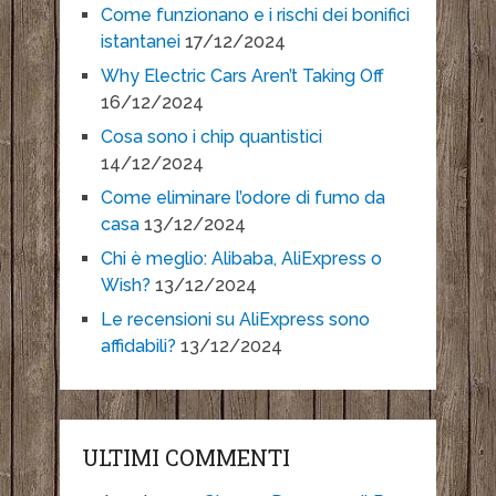
Come funzionano e i rischi dei bonifici
istantanei
17/12/2024
Why Electric Cars Aren’t Taking Off
16/12/2024
Cosa sono i chip quantistici
14/12/2024
Come eliminare l’odore di fumo da
casa
13/12/2024
Chi è meglio: Alibaba, AliExpress o
Wish?
13/12/2024
Le recensioni su AliExpress sono
affidabili?
13/12/2024
ULTIMI COMMENTI