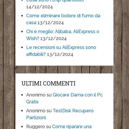
14/12/2024
Come eliminare l’odore di fumo da
casa
13/12/2024
Chi è meglio: Alibaba, AliExpress o
Wish?
13/12/2024
Le recensioni su AliExpress sono
affidabili?
13/12/2024
ULTIMI COMMENTI
Anonimo
su
Giocare Dama con il Pc
Gratis
Anonimo
su
TestDisk Recupero
Partizioni
Ruggero
su
Come riparare una