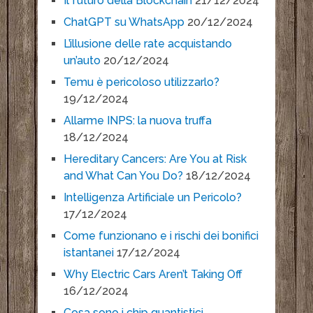
Il futuro della Blockchain
21/12/2024
ChatGPT su WhatsApp
20/12/2024
L’illusione delle rate acquistando
un’auto
20/12/2024
Temu è pericoloso utilizzarlo?
19/12/2024
Allarme INPS: la nuova truffa
18/12/2024
Hereditary Cancers: Are You at Risk
and What Can You Do?
18/12/2024
Intelligenza Artificiale un Pericolo?
17/12/2024
Come funzionano e i rischi dei bonifici
istantanei
17/12/2024
Why Electric Cars Aren’t Taking Off
16/12/2024
Cosa sono i chip quantistici