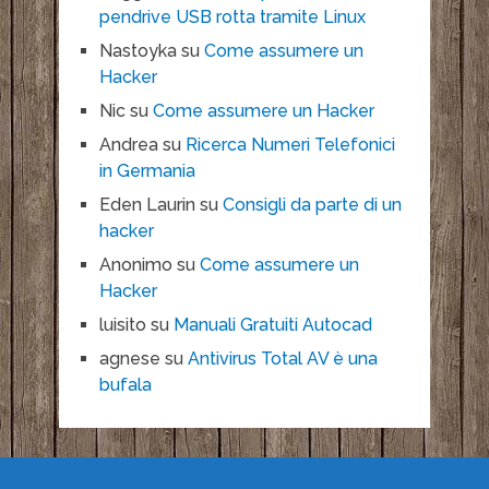
pendrive USB rotta tramite Linux
Nastoyka
su
Come assumere un
Hacker
Nic
su
Come assumere un Hacker
Andrea
su
Ricerca Numeri Telefonici
in Germania
Eden Laurin
su
Consigli da parte di un
hacker
Anonimo
su
Come assumere un
Hacker
luisito
su
Manuali Gratuiti Autocad
agnese
su
Antivirus Total AV è una
bufala