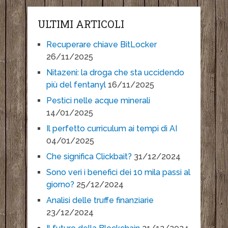
ULTIMI ARTICOLI
Recuperare chiave BitLocker
26/11/2025
Nitazeni: la droga che sta uccidendo
più del fentanyl
16/11/2025
Pestici nelle acque minerali
14/01/2025
Il perfetto curriculum ai tempi di AI
04/01/2025
Che significa Clickbait?
31/12/2024
Sono veri i benefici dei 10 mila passi al
giorno?
25/12/2024
Analisi delle truffe finanziarie
23/12/2024