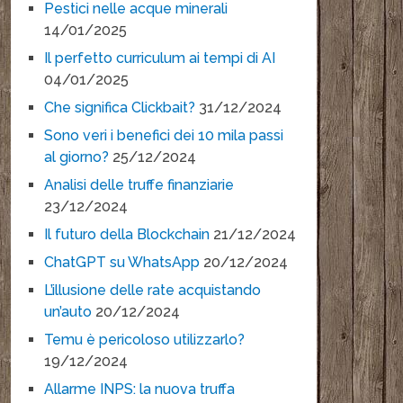
Pestici nelle acque minerali
14/01/2025
Il perfetto curriculum ai tempi di AI
04/01/2025
Che significa Clickbait?
31/12/2024
Sono veri i benefici dei 10 mila passi
al giorno?
25/12/2024
Analisi delle truffe finanziarie
23/12/2024
Il futuro della Blockchain
21/12/2024
ChatGPT su WhatsApp
20/12/2024
L’illusione delle rate acquistando
un’auto
20/12/2024
Temu è pericoloso utilizzarlo?
19/12/2024
Allarme INPS: la nuova truffa