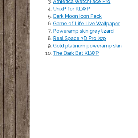
Athletica WatchFace Pro
UnixP for KLWP
Dark Moon Icon Pack
Game of Life Live Wallpaper
Poweramp skin grey lizard
Real Space 3D Pro lwp
Gold platinum poweramp skin
The Dark Bat KLWP