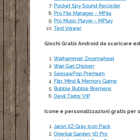
Pocket Spy Sound Recorder
Pro File Manager – MFile
Pro Music Player – MPlay
Text Viewer
Giochi Gratis Android da scaricare ed
Warhammer: Doomwheel
Wari Gari Chicken
SeesawPop Premium
Flip: Mind & Memory Game
Bubble Bubble Bremens
Devil Twins: VIP
Icone e personalizzazioni gratis pe
Jaron XZ Gray Icon Pack
Oriental Garden 3D Pro