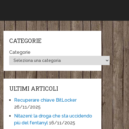
CATEGORIE
Categorie
ULTIMI ARTICOLI
Recuperare chiave BitLocker
26/11/2025
Nitazeni: la droga che sta uccidendo
più del fentanyl
16/11/2025