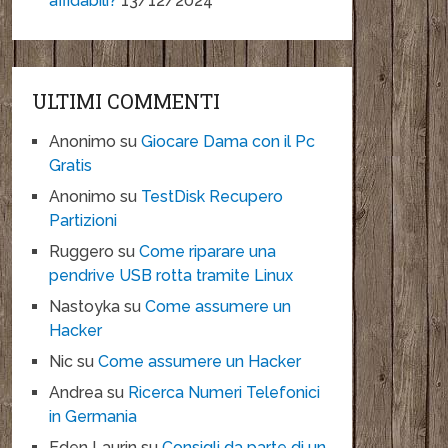
affidabili?
13/12/2024
ULTIMI COMMENTI
Anonimo
su
Giocare Dama con il Pc
Gratis
Anonimo
su
TestDisk Recupero
Partizioni
Ruggero
su
Come riparare una
pendrive USB rotta tramite Linux
Nastoyka
su
Come assumere un
Hacker
Nic
su
Come assumere un Hacker
Andrea
su
Ricerca Numeri Telefonici
in Germania
Eden Laurin
su
Consigli da parte di un