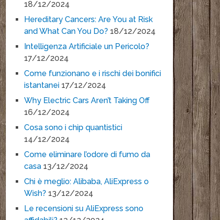
18/12/2024
Hereditary Cancers: Are You at Risk
and What Can You Do?
18/12/2024
Intelligenza Artificiale un Pericolo?
17/12/2024
Come funzionano e i rischi dei bonifici
istantanei
17/12/2024
Why Electric Cars Aren’t Taking Off
16/12/2024
Cosa sono i chip quantistici
14/12/2024
Come eliminare l’odore di fumo da
casa
13/12/2024
Chi è meglio: Alibaba, AliExpress o
Wish?
13/12/2024
Le recensioni su AliExpress sono