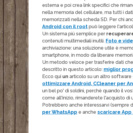
esterna e poi crea link specifici che rima
nella memoria del cellulare, ma tutti i d
memorizzati nella scheda SD. Per chi a
Android con il root
può leggere l'articol
Un sistema più semplice per
recuperare
contenuti multimediali inutili.
Foto e vid
archiviazione: una soluzione utile è memor
smartphone, in modo da liberare memoria
Un metodo veloce per trasferire dati che 
descritto in questo articolo:
miglior pro
Ecco qui
un
articolo su un altro software
ottimizzare Android, CCleaner per A
un bel po' di soldini, perchè quando il v
come all'inizio, rimanderete l'acquisto di
Potrebbero anche interessarvi (sempre dal
per WhatsApp
e anche
scaricare App