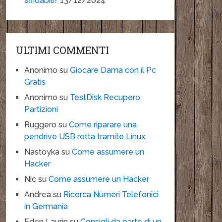
affidabili?
13/12/2024
ULTIMI COMMENTI
Anonimo
su
Giocare Dama con il Pc
Gratis
Anonimo
su
TestDisk Recupero
Partizioni
Ruggero
su
Come riparare una
pendrive USB rotta tramite Linux
Nastoyka
su
Come assumere un
Hacker
Nic
su
Come assumere un Hacker
Andrea
su
Ricerca Numeri Telefonici
in Germania
Eden Laurin
su
Consigli da parte di un