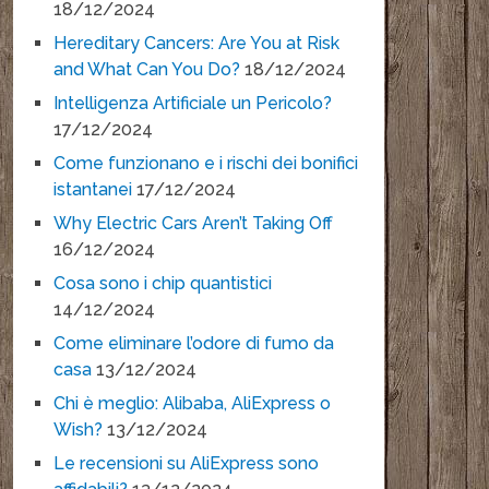
18/12/2024
Hereditary Cancers: Are You at Risk
and What Can You Do?
18/12/2024
Intelligenza Artificiale un Pericolo?
17/12/2024
Come funzionano e i rischi dei bonifici
istantanei
17/12/2024
Why Electric Cars Aren’t Taking Off
16/12/2024
Cosa sono i chip quantistici
14/12/2024
Come eliminare l’odore di fumo da
casa
13/12/2024
Chi è meglio: Alibaba, AliExpress o
Wish?
13/12/2024
Le recensioni su AliExpress sono