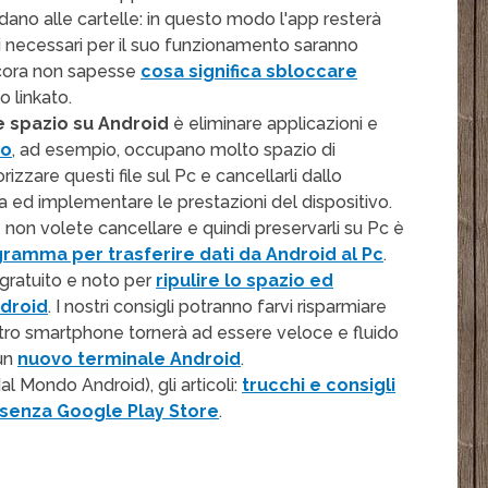
ndano alle cartelle: in questo modo l'app resterà
ati necessari per il suo funzionamento saranno
ncora non sapesse
cosa significa sbloccare
o linkato.
 spazio su Android
è eliminare applicazioni e
eo
, ad esempio, occupano molto spazio di
izzare questi file sul Pc e cancellarli dallo
 ed implementare le prestazioni del dispositivo.
non volete cancellare e quindi preservarli su Pc è
gramma per trasferire dati da Android al Pc
.
 gratuito e noto per
ripulire lo spazio ed
ndroid
. I nostri consigli potranno farvi risparmiare
ostro smartphone tornerà ad essere veloce e fluido
 un
nuovo terminale Android
.
 Mondo Android), gli articoli:
trucchi e consigli
 senza Google Play Store
.