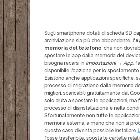
Sugli smartphone dotati di scheda SD cap
archiviazione sia più che abbondante,
l'
memoria del telefono
, che non dovreb
spostare le app dalla memoria del devic
bisogna recarsi in
Impostazioni → App,
fa
disponibile l'opzione per lo spostamento
Esistono anche applicazioni specifiche, s
processo di migrazione dalla memoria de
migliori, scaricabili gratuitamente dal Go
solo aiuta a spostare le applicazioni, m
processo di disinstallazione e nella condiv
Sfortunatamente non tutte le applicazio
memoria esterna, a meno che non si pro
questo caso diventa possibile installare
fosse trasferibile, sposta le cartelle rela