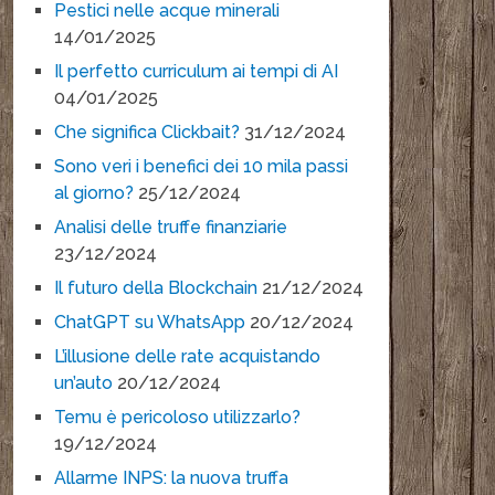
Pestici nelle acque minerali
14/01/2025
Il perfetto curriculum ai tempi di AI
04/01/2025
Che significa Clickbait?
31/12/2024
Sono veri i benefici dei 10 mila passi
al giorno?
25/12/2024
Analisi delle truffe finanziarie
23/12/2024
Il futuro della Blockchain
21/12/2024
ChatGPT su WhatsApp
20/12/2024
L’illusione delle rate acquistando
un’auto
20/12/2024
Temu è pericoloso utilizzarlo?
19/12/2024
Allarme INPS: la nuova truffa