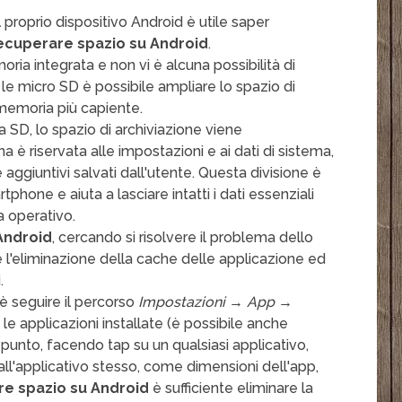
l proprio dispositivo Android è utile saper
cuperare spazio su Android
.
ia integrata e non vi è alcuna possibilità di
r le micro SD è possibile ampliare lo spazio di
memoria più capiente.
da SD, lo spazio di archiviazione viene
 è riservata alle impostazioni e ai dati di sistema,
le aggiuntivi salvati dall'utente. Questa divisione è
hone e aiuta a lasciare intatti i dati essenziali
a operativo.
Android
, cercando si risolvere il problema dello
e l'eliminazione della cache delle applicazione ed
.
 è seguire il percorso
Impostazioni → App →
 le applicazioni installate (è possibile anche
punto, facendo tap su un qualsiasi applicativo,
all'applicativo stesso, come dimensioni dell'app,
e spazio su Android
è sufficiente eliminare la