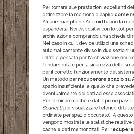
Per tornare alle prestazioni eccellenti de
ottimizzare la memoria e capire
come re
Alcuni smartphone Android hanno la memor
espanderla. Nei dispositivi con lo slot pe
archiviazione comprando una scheda di 
Nel caso in cui il device utilizzi una sche
automaticamente diviso in due sezioni: una
l'altra è pensata per l'archiviazione dei fi
fondamentale per la sicurezza dello smartp
per il corretto funzionamento del sistem
Un metodo per
recuperare spazio su 
spazio insufficiente, è quello che preved
eventualmente dei dati ad esse associati
Per eliminare cache e dati il primo passo
Scaricati
per visualizzare l'elenco di tutte
ordinarle per spazio occupato). A questo 
vengono mostrate le statistiche relative 
cache e dati memorizzati. Per
recuperar