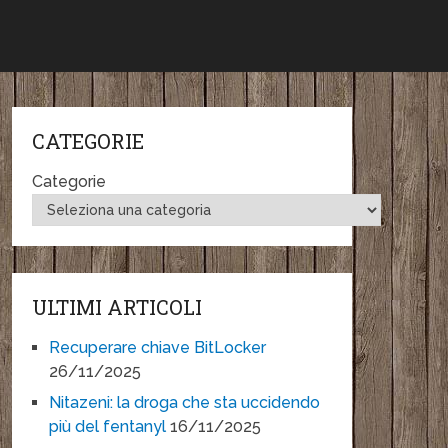
CATEGORIE
Categorie
ULTIMI ARTICOLI
Recuperare chiave BitLocker
26/11/2025
Nitazeni: la droga che sta uccidendo
più del fentanyl
16/11/2025