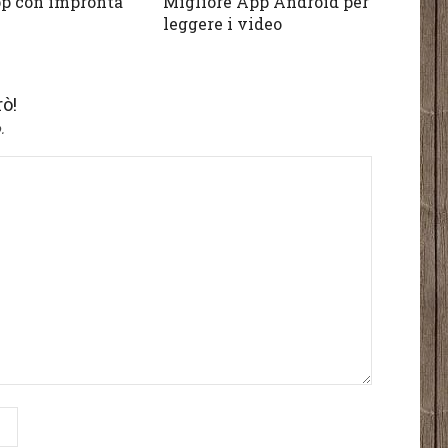
p con impronta
Migliore App Android per
leggere i video
ò!
.