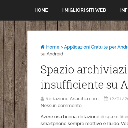
HOME
I MIGLIORI SITI WEB
IN
Home
>
Applicazioni Gratuite per Andr
su Android
Spazio archiviazi
insufficiente su 
Redazione Anarchia.com
12/01/2
Nessun commento
Avere una buona dotazione di spazo liber
smartphone sempre reattivo e fluido. V