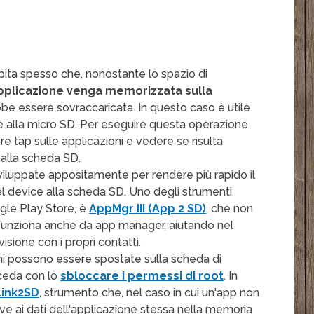
ita spesso che, nonostante lo spazio di
applicazione venga memorizzata sulla
be essere sovraccaricata. In questo caso è utile
e alla micro SD. Per eseguire questa operazione
re tap sulle applicazioni e vedere se risulta
 alla scheda SD.
viluppate appositamente per rendere più rapido il
l device alla scheda SD. Uno degli strumenti
ogle Play Store, è
AppMgr III (App 2 SD)
, che non
a funziona anche da app manager, aiutando nel
isione con i propri contatti.
ni possono essere spostate sulla scheda di
ceda con lo
sbloccare i permessi di root
. In
Link2SD
, strumento che, nel caso in cui un'app non
tive ai dati dell'applicazione stessa nella memoria