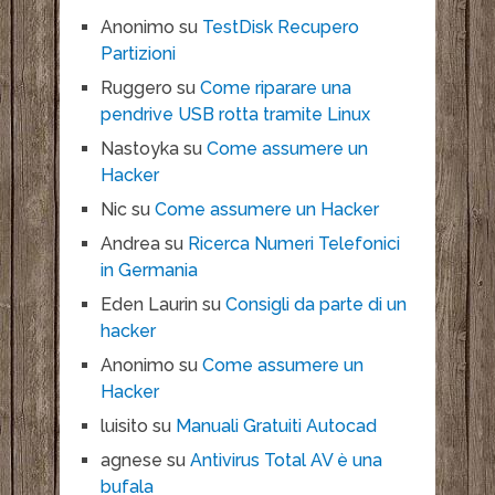
Anonimo
su
TestDisk Recupero
Partizioni
Ruggero
su
Come riparare una
pendrive USB rotta tramite Linux
Nastoyka
su
Come assumere un
Hacker
Nic
su
Come assumere un Hacker
Andrea
su
Ricerca Numeri Telefonici
in Germania
Eden Laurin
su
Consigli da parte di un
hacker
Anonimo
su
Come assumere un
Hacker
luisito
su
Manuali Gratuiti Autocad
agnese
su
Antivirus Total AV è una
bufala