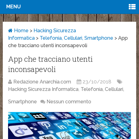
MENU
Home
>
Hacking Sicurezza
Informatica
>
Telefonia, Cellulari, Smartphone
>
App
che tracciano utenti inconsapevoli
App che tracciano utenti
inconsapevoli
Redazione Anarchia.com
23/10/2018
Hacking Sicurezza Informatica
,
Telefonia, Cellulari,
Smartphone
Nessun commento