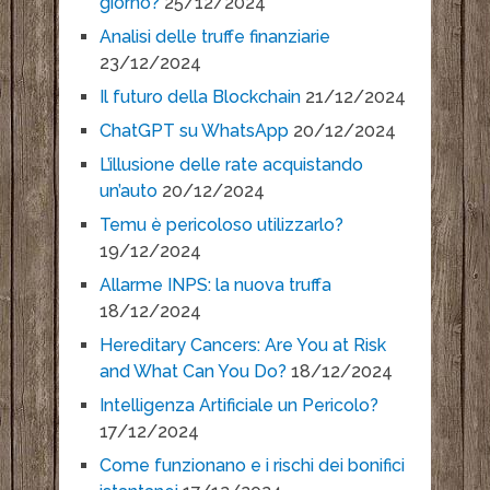
giorno?
25/12/2024
Analisi delle truffe finanziarie
23/12/2024
Il futuro della Blockchain
21/12/2024
ChatGPT su WhatsApp
20/12/2024
L’illusione delle rate acquistando
un’auto
20/12/2024
Temu è pericoloso utilizzarlo?
19/12/2024
Allarme INPS: la nuova truffa
18/12/2024
Hereditary Cancers: Are You at Risk
and What Can You Do?
18/12/2024
Intelligenza Artificiale un Pericolo?
17/12/2024
Come funzionano e i rischi dei bonifici