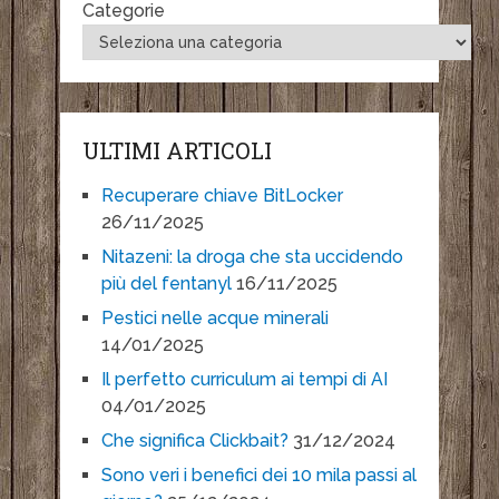
Categorie
ULTIMI ARTICOLI
Recuperare chiave BitLocker
26/11/2025
Nitazeni: la droga che sta uccidendo
più del fentanyl
16/11/2025
Pestici nelle acque minerali
14/01/2025
Il perfetto curriculum ai tempi di AI
04/01/2025
Che significa Clickbait?
31/12/2024
Sono veri i benefici dei 10 mila passi al