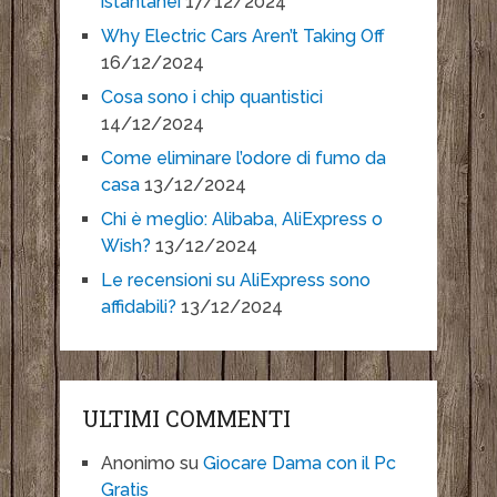
istantanei
17/12/2024
Why Electric Cars Aren’t Taking Off
16/12/2024
Cosa sono i chip quantistici
14/12/2024
Come eliminare l’odore di fumo da
casa
13/12/2024
Chi è meglio: Alibaba, AliExpress o
Wish?
13/12/2024
Le recensioni su AliExpress sono
affidabili?
13/12/2024
ULTIMI COMMENTI
Anonimo
su
Giocare Dama con il Pc
Gratis