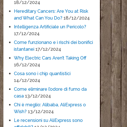
18/12/2024
Hereditary Cancers: Are You at Risk
and What Can You Do?
18/12/2024
Intelligenza Artificiale un Pericolo?
17/12/2024
Come funzionano e i rischi dei bonifici
istantanei
17/12/2024
Why Electric Cars Aren’t Taking Off
16/12/2024
Cosa sono i chip quantistici
14/12/2024
Come eliminare l’odore di fumo da
casa
13/12/2024
Chi è meglio: Alibaba, AliExpress o
Wish?
13/12/2024
Le recensioni su AliExpress sono