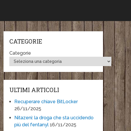
CATEGORIE
Categorie
ULTIMI ARTICOLI
Recuperare chiave BitLocker
26/11/2025
Nitazeni: la droga che sta uccidendo
più del fentanyl
16/11/2025