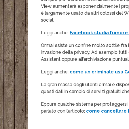
View aumenterà esponenzialmente i propri
è largamente usato da altri colossi del 
social.
Leggi anche:
Facebook studia l’umore 
Ormai esiste un confine molto sottile fra i
invasione della privacy. Ad esempio tutt
Assistant oppure all’archiviazione puntual
Leggi anche:
come un criminale usa 
La gran massa degli utenti ormai è disposta
questi dati in cambio di servizi gratuiti ch
Eppure qualche sistema per proteggersi
parlato con l’articolo:
come cancellare i