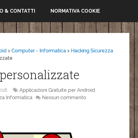
FO & CONTATTI
NORMATIVA COOKIE
oid
>
Computer - Informatica
>
Hacking Sicurezza
izzate
personalizzate
018
Applicazioni Gratuite per Android
,
za Informatica
Nessun commento