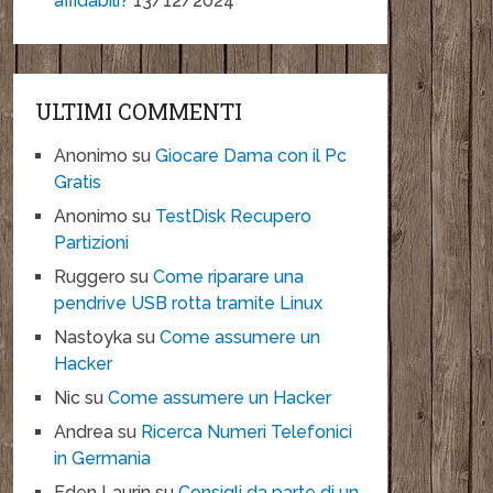
affidabili?
13/12/2024
ULTIMI COMMENTI
Anonimo
su
Giocare Dama con il Pc
Gratis
Anonimo
su
TestDisk Recupero
Partizioni
Ruggero
su
Come riparare una
pendrive USB rotta tramite Linux
Nastoyka
su
Come assumere un
Hacker
Nic
su
Come assumere un Hacker
Andrea
su
Ricerca Numeri Telefonici
in Germania
Eden Laurin
su
Consigli da parte di un