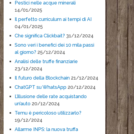
Pestici nelle acque minerali
14/01/2025
Il perfetto curriculum ai tempi di AI
04/01/2025
Che significa Clickbait?
31/12/2024
Sono veri i benefici dei 10 mila passi
al giorno?
25/12/2024
Analisi delle truffe finanziarie
23/12/2024
Il futuro della Blockchain
21/12/2024
ChatGPT su WhatsApp
20/12/2024
L’illusione delle rate acquistando
un’auto
20/12/2024
Temu è pericoloso utilizzarlo?
19/12/2024
Allarme INPS: la nuova truffa