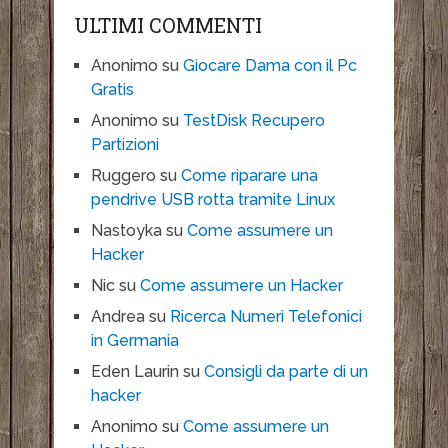
ULTIMI COMMENTI
Anonimo
su
Giocare Dama con il Pc
Gratis
Anonimo
su
TestDisk Recupero
Partizioni
Ruggero
su
Come riparare una
pendrive USB rotta tramite Linux
Nastoyka
su
Come assumere un
Hacker
Nic
su
Come assumere un Hacker
Andrea
su
Ricerca Numeri Telefonici
in Germania
Eden Laurin
su
Consigli da parte di un
hacker
Anonimo
su
Come assumere un