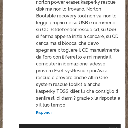
norton power eraser, kasperky rescue
disk ma non lo trovano, Norton
Bootable recovery tool non va, non lo
legge proprio ne su USB e nemmeno
su CD, Bitdefender rescue cd, su USB
si ferma appena inizia a caricare, su CD
carica ma si blocca, che devo
spegnere x togliere il CD manualmente
da foro con il ferretto e mi manda il
computer in ibernazione. adesso
proverò Eset sysRescue poi Avira
rescue e proverò anche All in One
system rescue toolkit e anche
kasperky TDSS killer. tu che consiglio ti
sentiresti di darmi? grazie x la risposta e
x il tuo tempo
Rispondi