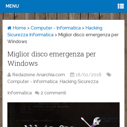
MENU
Home
>
Computer - Informatica
>
Hacking
Sicurezza Informatica
>
Miglior disco emergenza per
Windows
Miglior disco emergenza per
Windows
Redazione Anarchia.com
18/01/2018
Computer - Informatica
,
Hacking Sicurezza
Informatica
2 commenti