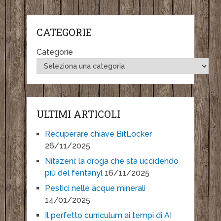
CATEGORIE
Categorie
ULTIMI ARTICOLI
Recuperare chiave BitLocker
26/11/2025
Nitazeni: la droga che sta uccidendo
più del fentanyl
16/11/2025
Pestici nelle acque minerali
14/01/2025
Il perfetto curriculum ai tempi di AI