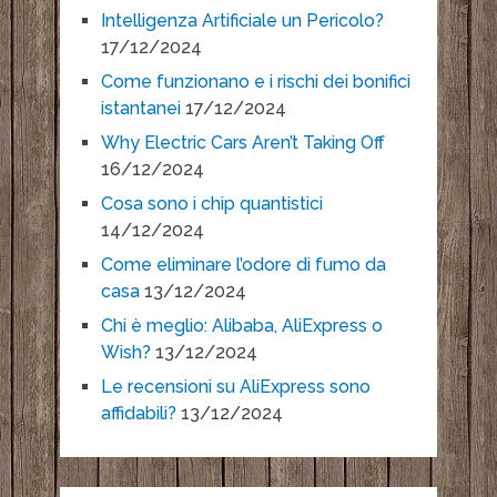
Intelligenza Artificiale un Pericolo?
17/12/2024
Come funzionano e i rischi dei bonifici
istantanei
17/12/2024
Why Electric Cars Aren’t Taking Off
16/12/2024
Cosa sono i chip quantistici
14/12/2024
Come eliminare l’odore di fumo da
casa
13/12/2024
Chi è meglio: Alibaba, AliExpress o
Wish?
13/12/2024
Le recensioni su AliExpress sono
affidabili?
13/12/2024