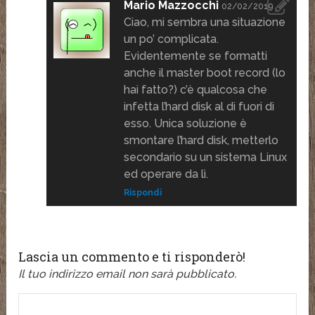
Mario Mazzocchi
02/02/2019
Ciao, mi sembra una situazione
un po’ complicata.
Evidentemente se formatti
anche il master boot record (lo
hai fatto?) c’è qualcosa che
infetta l’hard disk al di fuori di
esso. Unica soluzione è
smontare l’hard disk, metterlo
secondario su un sistema Linux
ed operare da lì.
Rispondi
Lascia un commento e ti risponderò!
Il tuo indirizzo email non sarà pubblicato.