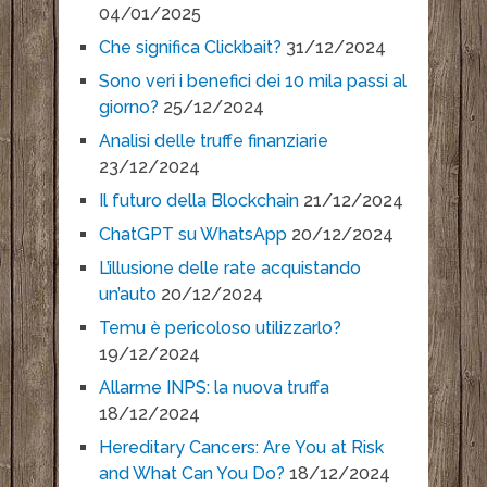
04/01/2025
Che significa Clickbait?
31/12/2024
Sono veri i benefici dei 10 mila passi al
giorno?
25/12/2024
Analisi delle truffe finanziarie
23/12/2024
Il futuro della Blockchain
21/12/2024
ChatGPT su WhatsApp
20/12/2024
L’illusione delle rate acquistando
un’auto
20/12/2024
Temu è pericoloso utilizzarlo?
19/12/2024
Allarme INPS: la nuova truffa
18/12/2024
Hereditary Cancers: Are You at Risk
and What Can You Do?
18/12/2024