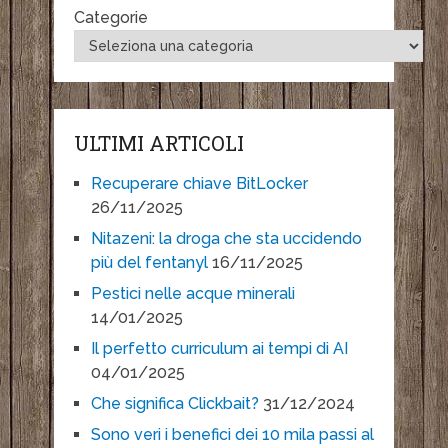
Categorie
ULTIMI ARTICOLI
Recuperare chiave BitLocker
26/11/2025
Nitazeni: la droga che sta uccidendo
più del fentanyl
16/11/2025
Pestici nelle acque minerali
14/01/2025
Il perfetto curriculum ai tempi di AI
04/01/2025
Che significa Clickbait?
31/12/2024
Sono veri i benefici dei 10 mila passi al