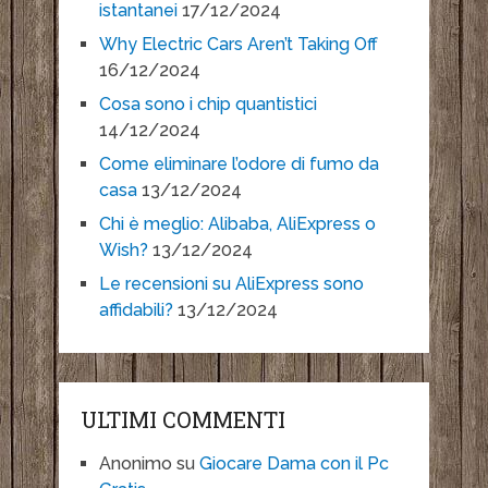
istantanei
17/12/2024
Why Electric Cars Aren’t Taking Off
16/12/2024
Cosa sono i chip quantistici
14/12/2024
Come eliminare l’odore di fumo da
casa
13/12/2024
Chi è meglio: Alibaba, AliExpress o
Wish?
13/12/2024
Le recensioni su AliExpress sono
affidabili?
13/12/2024
ULTIMI COMMENTI
Anonimo
su
Giocare Dama con il Pc