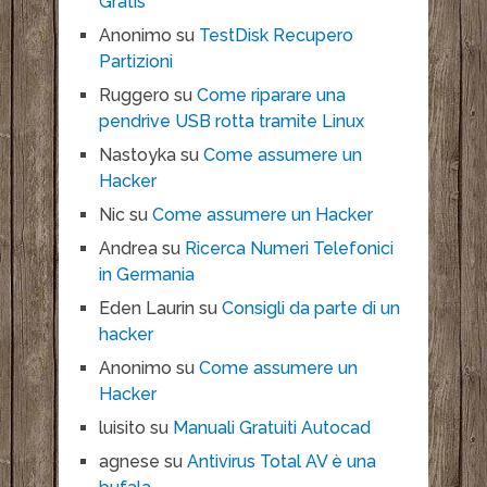
Gratis
Anonimo
su
TestDisk Recupero
Partizioni
Ruggero
su
Come riparare una
pendrive USB rotta tramite Linux
Nastoyka
su
Come assumere un
Hacker
Nic
su
Come assumere un Hacker
Andrea
su
Ricerca Numeri Telefonici
in Germania
Eden Laurin
su
Consigli da parte di un
hacker
Anonimo
su
Come assumere un
Hacker
luisito
su
Manuali Gratuiti Autocad
agnese
su
Antivirus Total AV è una