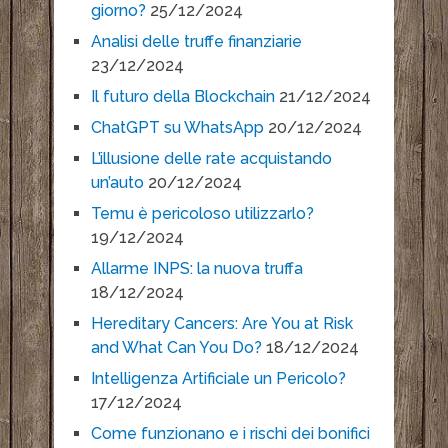
giorno?
25/12/2024
Analisi delle truffe finanziarie
23/12/2024
Il futuro della Blockchain
21/12/2024
ChatGPT su WhatsApp
20/12/2024
L’illusione delle rate acquistando
un’auto
20/12/2024
Temu è pericoloso utilizzarlo?
19/12/2024
Allarme INPS: la nuova truffa
18/12/2024
Hereditary Cancers: Are You at Risk
and What Can You Do?
18/12/2024
Intelligenza Artificiale un Pericolo?
17/12/2024
Come funzionano e i rischi dei bonifici