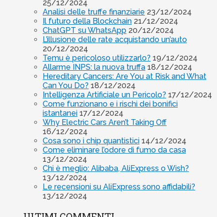
25/12/2024
Analisi delle truffe finanziarie
23/12/2024
Il futuro della Blockchain
21/12/2024
ChatGPT su WhatsApp
20/12/2024
L’illusione delle rate acquistando un’auto
20/12/2024
Temu è pericoloso utilizzarlo?
19/12/2024
Allarme INPS: la nuova truffa
18/12/2024
Hereditary Cancers: Are You at Risk and What
Can You Do?
18/12/2024
Intelligenza Artificiale un Pericolo?
17/12/2024
Come funzionano e i rischi dei bonifici
istantanei
17/12/2024
Why Electric Cars Aren’t Taking Off
16/12/2024
Cosa sono i chip quantistici
14/12/2024
Come eliminare l’odore di fumo da casa
13/12/2024
Chi è meglio: Alibaba, AliExpress o Wish?
13/12/2024
Le recensioni su AliExpress sono affidabili?
13/12/2024
ULTIMI COMMENTI