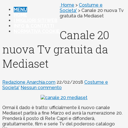
Home
>
Costume e
MENU
Societa'
>
Canale 20 nuova Tv
HOME
gratuita da Mediaset
I MIGLIORI SITI WEB
INFO & CONTATTI
Canale 20
NORMATIVA COOKIE
nuova Tv gratuita da
Mediaset
Redazione Anarchia.com
22/02/2018
Costume e
Societa'
Nessun commento
Ormai il dado è tratto: ufficialmente il nuovo canale
Mediaset partirà a fine Marzo ed avrà la numerazione 20.
Prenderà il posto di Rete Capri e diffonderà,
gratuitamente, film e serie Tv del poderoso catalogo