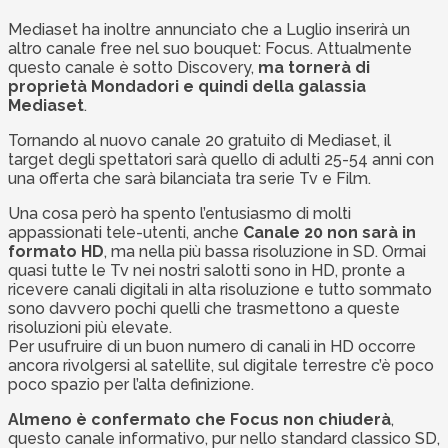
Mediaset ha inoltre annunciato che a Luglio inserirà un
altro canale free nel suo bouquet: Focus. Attualmente
questo canale è sotto Discovery,
ma tornerà di
proprietà Mondadori e quindi della galassia
Mediaset
.
Tornando al nuovo canale 20 gratuito di Mediaset, il
target degli spettatori sarà quello di adulti 25-54 anni con
una offerta che sarà bilanciata tra serie Tv e Film.
Una cosa però ha spento l’entusiasmo di molti
appassionati tele-utenti, anche
Canale 20 non sarà in
formato HD
, ma nella più bassa risoluzione in SD. Ormai
quasi tutte le Tv nei nostri salotti sono in HD, pronte a
ricevere canali digitali in alta risoluzione e tutto sommato
sono davvero pochi quelli che trasmettono a queste
risoluzioni più elevate.
Per usufruire di un buon numero di canali in HD occorre
ancora rivolgersi al satellite, sul digitale terrestre c’è poco
poco spazio per l’alta definizione.
Almeno è confermato che Focus non chiuderà
,
questo canale informativo, pur nello standard classico SD,