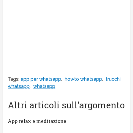
Tags:
app per whatsapp
,
howto whatsapp
,
trucchi
whatsapp
,
whatsapp
Altri articoli sull'argomento
App relax e meditazione